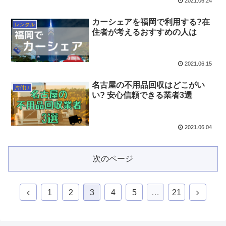
2021.06.24
カーシェアを福岡で利用する?在
レンタル
住者が考えるおすすめの人は
2021.06.15
名古屋の不用品回収はどこがい
片付け
い? 安心信頼できる業者3選
2021.06.04
次のページ
1
2
3
4
5
…
21