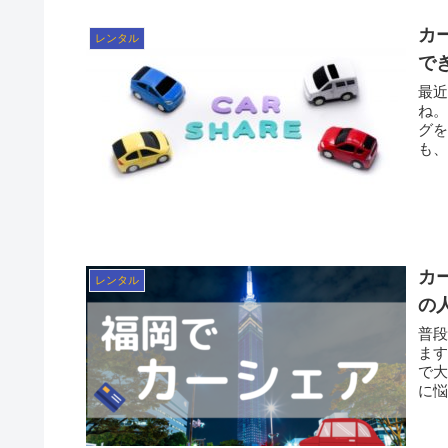
カ
レンタル
で
最
ね。 「普段乗らなくなったマイカーを手放して、カーシ
グを活用した
も、
カ
レンタル
の
普
ますよね。 そんな時に
で大阪