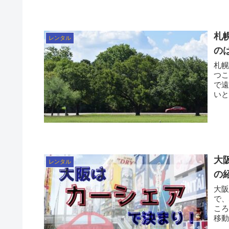
札
レンタル
の
札
つことがな
で
大
レンタル
の
大阪は住み
で、心か
ころ。 なぜなら私が大阪で暮らしてい
移動