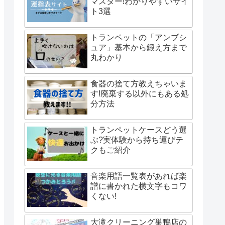
マスター!わかりやすいサイ
ト3選
トランペットの「アンブシ
ュア」基本から鍛え方まで
丸わかり
食器の捨て方教えちゃいま
す!廃棄する以外にもある処
分方法
トランペットケースどう選
ぶ?実体験から持ち運びテ
クもご紹介
音楽用語一覧表があれば楽
譜に書かれた横文字もコワ
くない!
大滝クリーニング巣鴨店の