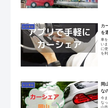
カ
レンタル
を
車
いますよね。 我が
に使えな
を利
岡
レンタル
な
今
なっ
山市