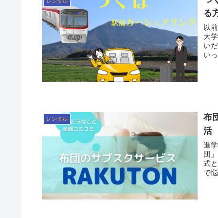
レンタル
る
以
大学と
いだか
布
レンタル
活
進
団」。 引っ越しの時は大荷物になるし
式