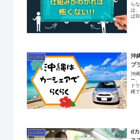
らな
は
沖
レンタル
プ
沖
ー。 私も沖縄が好きで、旅行に行く際は必ずレンタカー
ドライブ
縄で
d
レンタル