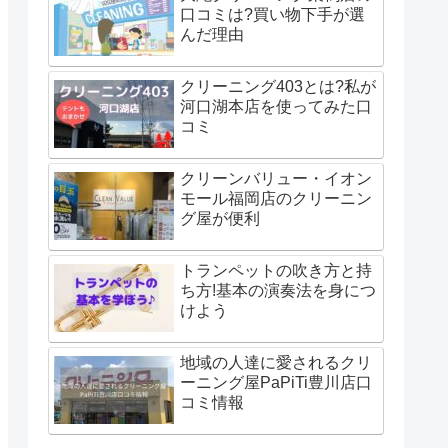
口コミは?買い物下手が選
んだ理由
クリーニング403とは?私が
河口湖本店を使ってみた口
コミ
クリーンバリュー・イオン
モール福岡店のクリーニン
グ屋が便利
トランペットの吹き方と持
ち方!基本の演奏法を身につ
けよう
地域の人達に愛されるクリ
ーニング屋PaPiTi豊川店口
コミ情報