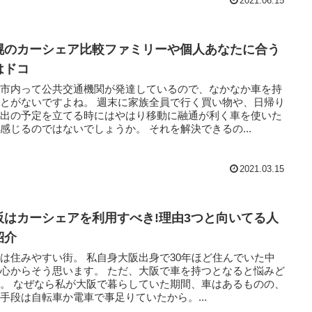
2021.06.15
幌のカーシェア比較ファミリーや個人あなたに合う
はドコ
幌市内って公共交通機関が発達しているので、なかなか車を持
いですよね。 週末に家族全員で行く買い物や、日帰り
遠出の予定を立てる時にはやはり移動に融通が利く車を使いた
いと感じるのではないでしょうか。 それを解決できるの...
2021.03.15
阪はカーシェアを利用すべき!理由3つと向いてる人
紹介
やすい街。 私自身大阪出身で30年ほど住んでいた中
らそう思います。 ただ、大阪で車を持つとなると悩みど
た期間、車はあるものの、
手段は自転車か電車で事足りていたから。...