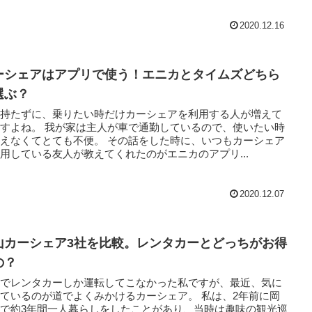
2020.12.16
ーシェアはアプリで使う！エニカとタイムズどちら
選ぶ？
を持たずに、乗りたい時だけカーシェアを利用する人が増えて
家は主人が車で通勤しているので、使いたい時
くてとても不便。 その話をした時に、いつもカーシェア
用している友人が教えてくれたのがエニカのアプリ...
2020.12.07
山カーシェア3社を比較。レンタカーとどっちがお得
の？
までレンタカーしか運転してこなかった私ですが、最近、気に
ているのが道でよくみかけるカーシェア。 私は、2年前に岡
で約3年間一人暮らしをしたことがあり、当時は趣味の観光巡