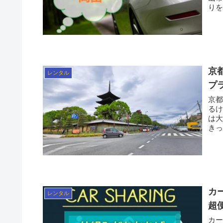
京
レンタル
プ
京都と
る
は大変です。 もっ
カ
レンタル
超
カ