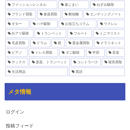
ファッションレンタル
墓じまい
ねずみ駆除
ブランド買取
食器買取
断捨離
エンディングノート
ギター
ハチ駆除
お役立ちコラム
ウクレレ
白アリ駆除
トランペット
フルート
ミニマリスト
毛皮買取
ドラム
親
貴金属買取
クラリネット
ピアノ
トレカ買取
ダニ駆除
学習
音楽
サックス
楽器、トランペット
コントラバス
寝具買取
生活用品
英語
メタ情報
ログイン
投稿フィード