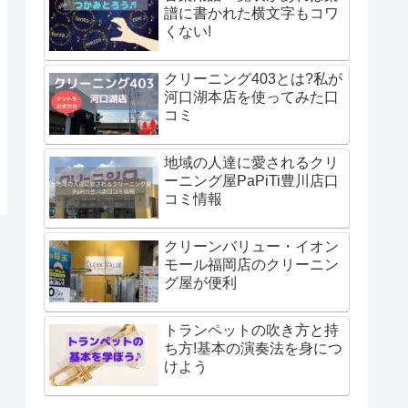
譜に書かれた横文字もコワ
くない!
クリーニング403とは?私が
河口湖本店を使ってみた口
コミ
地域の人達に愛されるクリ
ーニング屋PaPiTi豊川店口
コミ情報
クリーンバリュー・イオン
モール福岡店のクリーニン
グ屋が便利
トランペットの吹き方と持
ち方!基本の演奏法を身につ
けよう