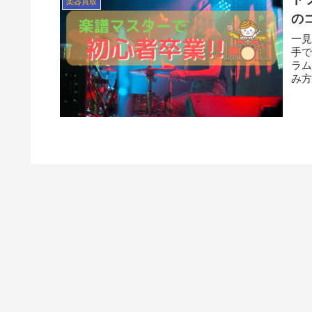
楽器買取
の
一
手で
ラム