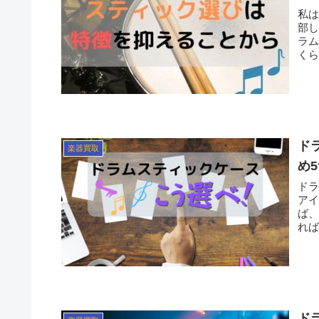
私
部しました。 当然
ラ
ド
楽器買取
め5
ド
アイテム。 それがドラ
ば、当然
ド