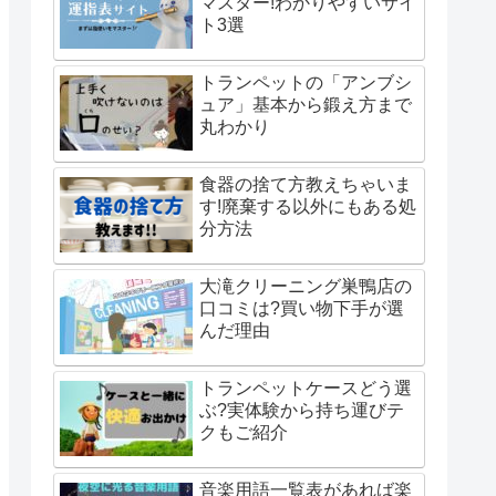
マスター!わかりやすいサイ
ト3選
トランペットの「アンブシ
ュア」基本から鍛え方まで
丸わかり
食器の捨て方教えちゃいま
す!廃棄する以外にもある処
分方法
大滝クリーニング巣鴨店の
口コミは?買い物下手が選
んだ理由
トランペットケースどう選
ぶ?実体験から持ち運びテ
クもご紹介
音楽用語一覧表があれば楽