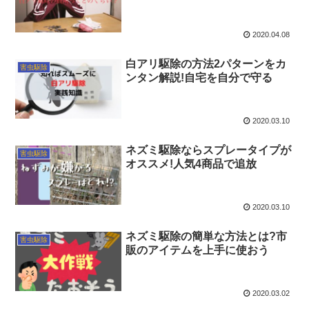
2020.04.08
白アリ駆除の方法2パターンをカ
害虫駆除
ンタン解説!自宅を自分で守る
2020.03.10
ネズミ駆除ならスプレータイプが
害虫駆除
オススメ!人気4商品で追放
2020.03.10
ネズミ駆除の簡単な方法とは?市
害虫駆除
販のアイテムを上手に使おう
2020.03.02