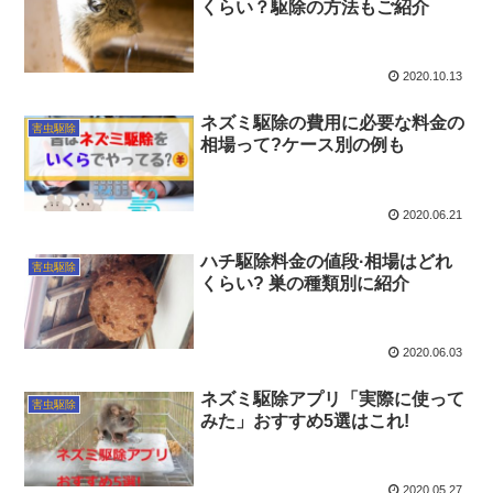
くらい？駆除の方法もご紹介
2020.10.13
ネズミ駆除の費用に必要な料金の
害虫駆除
相場って?ケース別の例も
2020.06.21
ハチ駆除料金の値段·相場はどれ
害虫駆除
くらい? 巣の種類別に紹介
2020.06.03
ネズミ駆除アプリ「実際に使って
害虫駆除
みた」おすすめ5選はこれ!
2020.05.27