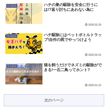
ハチの巣の駆除を安全に行うに
害虫駆除
は!?返り討ちにあわない為に
2020.02.20
ハチ駆除にはペットボトルトラッ
害虫駆除
プ!自作の罠でやっつけよう
2020.02.01
猫を飼うだけでネズミの駆除がで
害虫駆除
きる!一石二鳥ってホント?
2020.01.22
次のページ