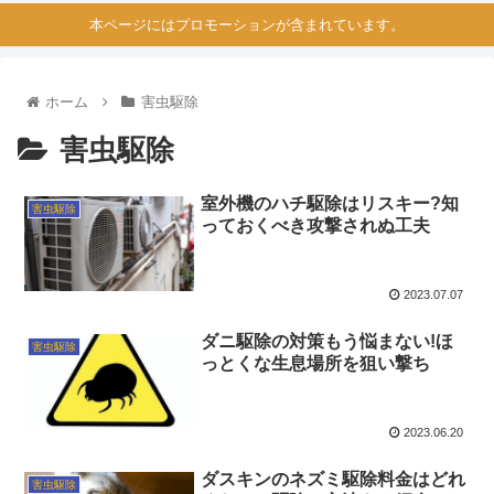
本ページにはプロモーションが含まれています。
ホーム
害虫駆除
害虫駆除
室外機のハチ駆除はリスキー?知
害虫駆除
っておくべき攻撃されぬ工夫
2023.07.07
ダニ駆除の対策もう悩まない!ほ
害虫駆除
っとくな生息場所を狙い撃ち
2023.06.20
ダスキンのネズミ駆除料金はどれ
害虫駆除