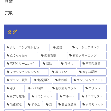
終活
買取
タグ
クリーニング店レビュー
楽器
カーシェアリング
亡くなったら
楽器買取
布団クリーニング
宅配クリーニング
掃除
引越し
不用品回収
ファッションレンタル
墓じまい
ねずみ駆除
ブランド買取
食器買取
断捨離
エンディングノート
ギター
ハチ駆除
お役立ちコラム
ウクレレ
白アリ駆除
トランペット
フルート
ミニマリスト
毛皮買取
ドラム
親
貴金属買取
クラリネット