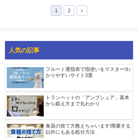
1
2
人気の記事
フルート運指表で指使いをマスター!わ
かりやすいサイト3選
トランペットの「アンブシュア」基本
から鍛え方まで丸わかり
食器の捨て方教えちゃいます!廃棄する
以外にもある処分方法