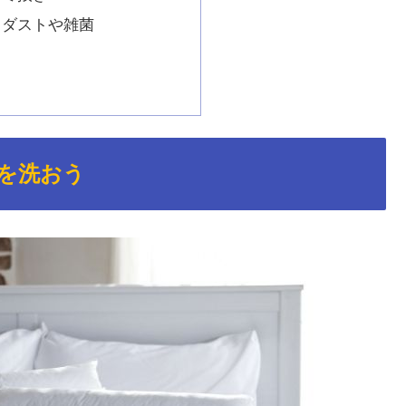
スダストや雑菌
を洗おう