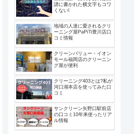
譜に書かれた横文字もコワ
くない!
地域の人達に愛されるクリ
ーニング屋PaPiTi豊川店口
コミ情報
クリーンバリュー・イオン
モール福岡店のクリーニン
グ屋が便利
クリーニング403とは?私が
河口湖本店を使ってみた口
コミ
サンクリーン矢野口駅前店
の口コミ10年来使ったリア
ル情報