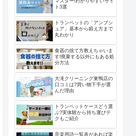
マスター!わかりやすいサイ
ト3選
トランペットの「アンブシ
ュア」基本から鍛え方まで
丸わかり
食器の捨て方教えちゃいま
す!廃棄する以外にもある処
分方法
大滝クリーニング巣鴨店の
口コミは?買い物下手が選
んだ理由
トランペットケースどう選
ぶ?実体験から持ち運びテ
クもご紹介
音楽用語一覧表があれば楽