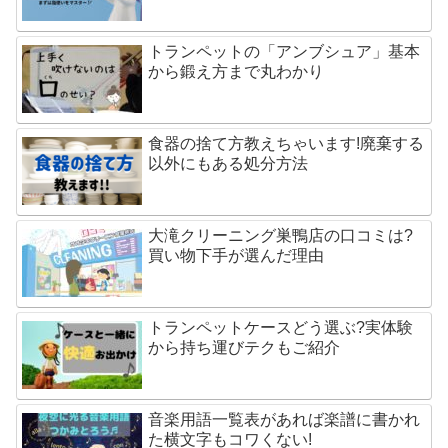
トランペットの「アンブシュア」基本
から鍛え方まで丸わかり
食器の捨て方教えちゃいます!廃棄する
以外にもある処分方法
大滝クリーニング巣鴨店の口コミは?
買い物下手が選んだ理由
トランペットケースどう選ぶ?実体験
から持ち運びテクもご紹介
音楽用語一覧表があれば楽譜に書かれ
た横文字もコワくない!