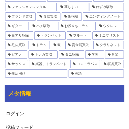
ファッションレンタル
墓じまい
ねずみ駆除
ブランド買取
食器買取
断捨離
エンディングノート
ギター
ハチ駆除
お役立ちコラム
ウクレレ
白アリ駆除
トランペット
フルート
ミニマリスト
毛皮買取
ドラム
親
貴金属買取
クラリネット
ピアノ
トレカ買取
ダニ駆除
学習
音楽
サックス
楽器、トランペット
コントラバス
寝具買取
生活用品
英語
メタ情報
ログイン
投稿フィード