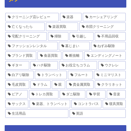
クリーニング店レビュー
楽器
カーシェアリング
亡くなったら
楽器買取
布団クリーニング
宅配クリーニング
掃除
引越し
不用品回収
ファッションレンタル
墓じまい
ねずみ駆除
ブランド買取
食器買取
断捨離
エンディングノート
ギター
ハチ駆除
お役立ちコラム
ウクレレ
白アリ駆除
トランペット
フルート
ミニマリスト
毛皮買取
ドラム
親
貴金属買取
クラリネット
ピアノ
トレカ買取
ダニ駆除
学習
音楽
サックス
楽器、トランペット
コントラバス
寝具買取
生活用品
英語