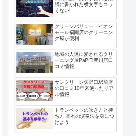
譜に書かれた横文字もコワ
くない!
クリーンバリュー・イオン
モール福岡店のクリーニン
グ屋が便利
地域の人達に愛されるクリ
ーニング屋PaPiTi豊川店口
コミ情報
サンクリーン矢野口駅前店
の口コミ10年来使ったリア
ル情報
トランペットの吹き方と持
ち方!基本の演奏法を身につ
けよう