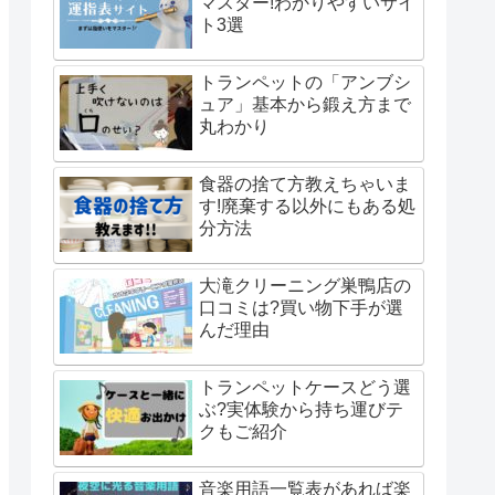
マスター!わかりやすいサイ
ト3選
トランペットの「アンブシ
ュア」基本から鍛え方まで
丸わかり
食器の捨て方教えちゃいま
す!廃棄する以外にもある処
分方法
大滝クリーニング巣鴨店の
口コミは?買い物下手が選
んだ理由
トランペットケースどう選
ぶ?実体験から持ち運びテ
クもご紹介
音楽用語一覧表があれば楽