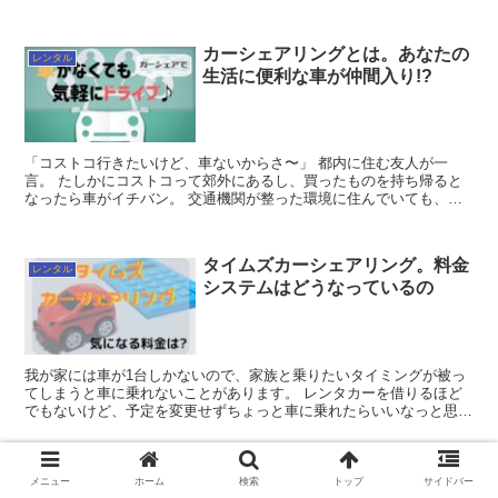
いいや」と思って使っていました。 しかし、...
カーシェアリングとは。あなたの
レンタル
生活に便利な車が仲間入り!?
「コストコ行きたいけど、車ないからさ〜」 都内に住む友人が一
言。 たしかにコストコって郊外にあるし、買ったものを持ち帰ると
なったら車がイチバン。 交通機関が整った環境に住んでいても、車
が必要なときもありますよね。 で...
タイムズカーシェアリング。料金
レンタル
システムはどうなっているの
我が家には車が1台しかないので、家族と乗りたいタイミングが被っ
てしまうと車に乗れないことがあります。 レンタカーを借りるほど
でもないけど、予定を変更せずちょっと車に乗れたらいいなっと思っ
ていました。 カーシェアリングだとその悩み...
カーシェアリングの仕組みを解
レンタル
メニュー
ホーム
検索
トップ
サイドバー