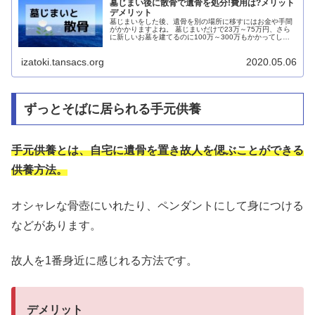
墓じまい後に散骨で遺骨を処分!費用は?メリット
デメリット
墓じまいをした後、遺骨を別の場所に移すにはお金や手間
がかかりますよね。 墓じまいだけで23万～75万円、さら
に新しいお墓を建てるのに100万～300万もかかってしま
います。 墓じまいだけでも非常に高額なため、これ以上の
出費は無理...
izatoki.tansacs.org
2020.05.06
ずっとそばに居られる手元供養
手元供養とは、自宅に遺骨を置き故人を偲ぶことができる
供養方法。
オシャレな骨壺にいれたり、ペンダントにして身につける
などがあります。
故人を1番身近に感じれる方法です。
デメリット