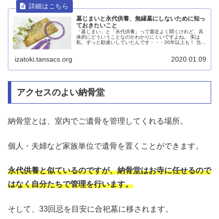
墓じまいと永代供養、無縁墓にしないために知っ
ておきたいこと
「墓じまい」と「永代供養」って最近よく聞くけれど、具
体的にどういうことなのかわかりにくいですよね。 実は
私、ずっと勘違いしていたんです・・・20年以上も！ 当時
結婚してまだ間もない頃、身内を亡くした私は親戚のすす
めで近くのお寺の...
izatoki.tansacs.org
2020.01.09
アクセスのよい納骨堂
納骨堂とは、室内でご遺骨を管理してくれる場所。
個人・夫婦など家族単位で遺骨を置くことができます。
永代供養と似ているのですが、納骨堂はお寺に任せるので
はなく自分たちで管理を行います。
そして、33回忌を目安に合祀墓に移されます。