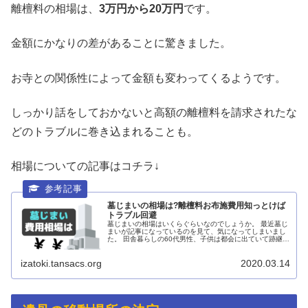
離檀料の相場は、
3万円から20万円
です。
金額にかなりの差があることに驚きました。
お寺との関係性によって金額も変わってくるようです。
しっかり話をしておかないと高額の離檀料を請求されたな
どのトラブルに巻き込まれることも。
相場についての記事はコチラ↓
墓じまいの相場は?離檀料お布施費用知っとけば
トラブル回避
墓じまいの相場はいくらぐらいなのでしょうか。 最近墓じ
まいが記事になっているのを見て、気になってしまいまし
た。 田舎暮らしの60代男性、子供は都会に出ていて跡継ぎ
なし、墓参りは自分たち夫婦しかしないとのことです。 そ
ういえ...
izatoki.tansacs.org
2020.03.14