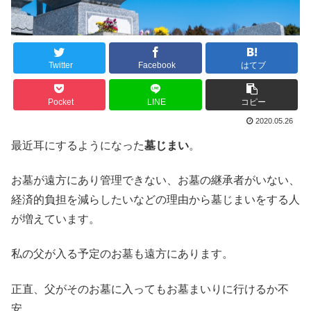
Twitter
Facebook
はてブ
Pocket
LINE
コピー
2020.05.26
最近耳にするようになった
墓じまい
。
お墓が遠方にあり管理できない、お墓の継承者がいない、
経済的負担を減らしたいなどの理由から墓じまいをする人
が増えています。
私の父が入る予定のお墓も遠方にあります。
正直、父がそのお墓に入ってもお墓まいりに行けるか不
安。