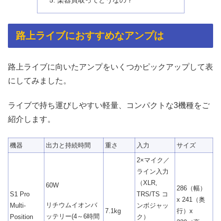
路上ライブにおすすめなアンプは
路上ライブに向いたアンプをいくつかピックアップして表
にしてみました。
ライブで持ち運びしやすい軽量、コンパクトな3機種をご
紹介します。
機器
出力と持続時間
重さ
入力
サイズ
2×マイク／
ライン入力
（XLR,
60W
286（幅）
S1 Pro
TRS/TS コ
x 241（奥
リチウムイオンバ
Multi-
ンボジャッ
7.1kg
行）x
ッテリー(4～6時間
Position
ク）