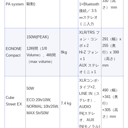
330（高
駆動)
PA system
1×Bluetooth
さ） mm
接続／ 3.5
㎜ステレオ
ミニ入力
XLR/TRS フ
150W(PEAK)
ォン・コン
291（幅）x
ボｘ2
255（奥
12時間（1/8
EONONE
8kg
Hi-Z フォン
行）x 399
Volume）、4時間
Compact
ｘ1
（高さ）
（max volume）
AUX ステレ
mm
オミニｘ1
XLRコンボ･
タイプ×2、
50W
490（幅）
LINE IN（ス
×341（奥
Cube
ECO:20h/10W,
テレオ）、
7.4 kg
行）
Street EX
NORMAL:10h/25W,
AUDIO
×305（高
MAX:5h/50W
IN(ステレ
さ）mm
オ、AUX
IN(モノラル)