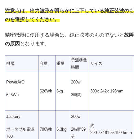
注意点は、
出力波形が滑らかに上下している純正弦波のも
の
を選択してく
ださい。
精密機器に使用する場合は、純正弦波のものでないと
故障
の原因
となります。
予測稼働
機器
容量
重量
サイズ
時間
PowerArQ
200w
626Wh
6kg
300x 242x 193mm
626Wh
3
時間
Jackery
200w
約
ポータブル電源
2時間59
700Wh
6.3kg
299.7×191.5×190.5mm
700
分