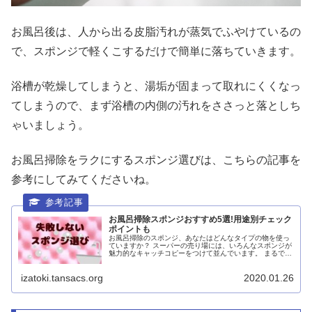
お風呂後は、人から出る皮脂汚れが蒸気でふやけているの
で、スポンジで軽くこするだけで簡単に落ちていきます。
浴槽が乾燥してしまうと、湯垢が固まって取れにくくなっ
てしまうので、まず浴槽の内側の汚れをささっと落としち
ゃいましょう。
お風呂掃除をラクにするスポンジ選びは、こちらの記事を
参考にしてみてくださいね。
お風呂掃除スポンジおすすめ5選!用途別チェック
ポイントも
お風呂掃除のスポンジ、あなたはどんなタイプの物を使っ
ていますか？ スーパーの売り場には、いろんなスポンジが
魅力的なキャッチコピーをつけて並んでいます。 まるで
「わたしが一番!!」と主張しているみたいに。 いつも売り
場を通る...
izatoki.tansacs.org
2020.01.26