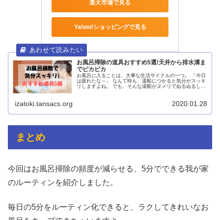
楽天市場で見る
Yahoo!ショッピングで見る
お風呂掃除の道具おすすめ5選!天井から排水溝ま
でピカピカ
お風呂に入ることは、大事な生活サイクルの一つ。 「今日
は疲れたな～」 なんて時も、湯船につかると気分がスッキ
リしますよね。 でも、そんな湯船がヌメリでぬるぬるして
たり、赤カビが生えてたりすると、せっかく気持ちよくな
ろうとし...
izatoki.tansacs.org
2020.01.28
まとめ
今回はお風呂掃除の頻度が減らせる、5分でできる我が家
のルーティンを紹介しました。
毎日の5分をルーティン化できると、ラクしてきれいなお