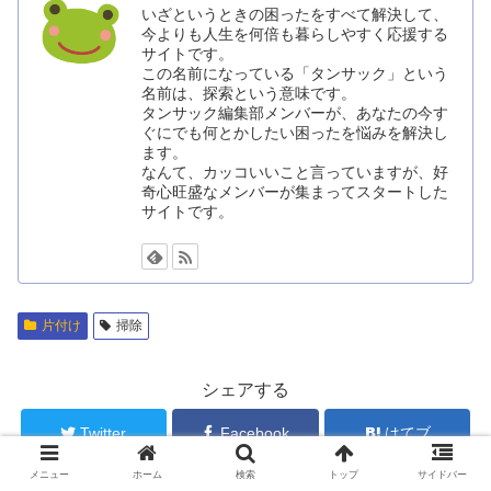
いざというときの困ったをすべて解決して、
今よりも人生を何倍も暮らしやすく応援する
サイトです。
この名前になっている「タンサック」という
名前は、探索という意味です。
タンサック編集部メンバーが、あなたの今す
ぐにでも何とかしたい困ったを悩みを解決し
ます。
なんて、カッコいいこと言っていますが、好
奇心旺盛なメンバーが集まってスタートした
サイトです。
片付け
掃除
シェアする
Twitter
Facebook
はてブ
メニュー
ホーム
検索
トップ
サイドバー
Pocket
LINE
コピー