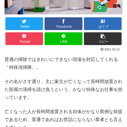
Twitter
Facebook
はてブ
Pocket
LINE
コピー
2021.03.12
普通の掃除ではきれいにできない現場を対応してくれる
「特殊清掃隊」。
その名がさす通り、主に家主が亡くなって長時間放置され
た部屋の清掃を請け負うという、かなり特殊なお仕事を担
っています。
亡くなった人が長時間放置される自体がかなり異例な前提
であるため、普通であればお世話にならない業者とも言え