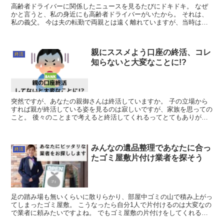
高齢者ドライバーに関係したニュースを見るたびにドキドキ。 なぜ
かと言うと、私の身近にも高齢者ドライバーがいたから。 それは、
私の義父。 今は夫の転勤で両親とは遠く離れていますが、当時は実
家まで徒歩5分の距離に住んでいました...
親にススメよう口座の終活、コレ
終活
知らないと大変なことに!?
突然ですが、あなたの親御さんは終活していますか。 子の立場から
すれば親が終活している姿を見るのは寂しいですが、家族を思っての
こと。 後々のことまで考えると終活してくれるってとてもありがた
いことです。 ところで終活と言えばモ...
みんなの遺品整理であなたに合っ
終活
たゴミ屋敷片付け業者を探そう
足の踏み場も無いくらいに散りらかり、部屋中ゴミの山で積み上がっ
てしまったゴミ屋敷。 こうなったら自分1人で片付けるのは大変なの
で業者に頼みたいですよね。 でもゴミ屋敷の片付けをしてくれる業
者って、調べてみたけどいっぱいあり過ぎて...