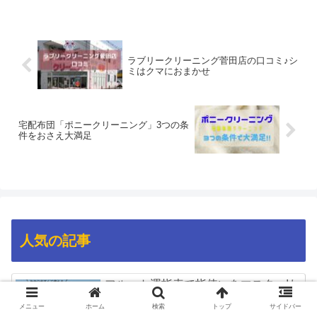
ラブリークリーニング菅田店の口コミ♪シ
ミはクマにおまかせ
宅配布団「ポニークリーニング」3つの条
件をおさえ大満足
人気の記事
フルート運指表で指使いをマスター!わ
かりやすいサイト3選
メニュー
ホーム
検索
トップ
サイドバー