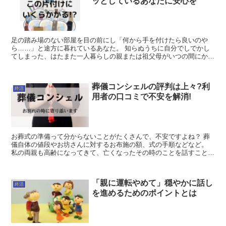
ッとしているあなたに安心を
足の踏み場のない部屋を目の前にし「何から手を付けたら良いのや
ら……」と途方に暮れているあなた。 知らぬうちに自分でしでかし
てしまった、はたまた一人暮らしの親または祖父母がいつの間にかに
溜め込んでいた……。 様々な事情や経緯はあっ...
葬儀コンシェルの評判は上々?利
終活
用者の口コミで不安を解消!
お葬式の準備って分からないことがたくさんで、不安ですよね？ 葬
儀自体の値段やお坊さんに対するお布施の額、式の手順などなど。
私の両親も高齢になってきて、亡くなったその時のことを話すことが
あります。 できるだけ費用をおさえて...
「親に運転やめて」穏やかに話し
終活
を進めるためのポイントとは