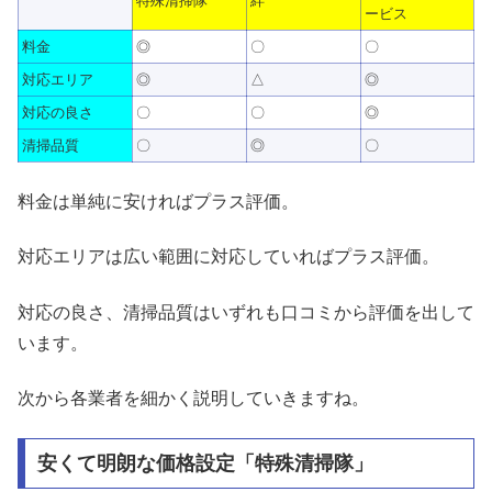
特殊清掃隊
絆
ービス
料金
◎
〇
〇
対応エリア
◎
△
◎
対応の良さ
〇
〇
◎
清掃品質
〇
◎
〇
料金は単純に安ければプラス評価。
対応エリアは広い範囲に対応していればプラス評価。
対応の良さ、清掃品質はいずれも口コミから評価を出して
います。
次から各業者を細かく説明していきますね。
安くて明朗な価格設定「特殊清掃隊」