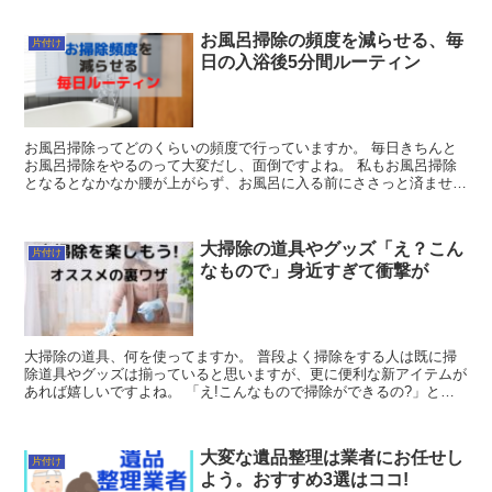
お風呂掃除の頻度を減らせる、毎
片付け
日の入浴後5分間ルーティン
お風呂掃除ってどのくらいの頻度で行っていますか。 毎日きちんと
お風呂掃除をやるのって大変だし、面倒ですよね。 私もお風呂掃除
となるとなかなか腰が上がらず、お風呂に入る前にささっと済ませる
程度でした。 ところが先日、3才の娘...
大掃除の道具やグッズ「え？こん
片付け
なもので」身近すぎて衝撃が
大掃除の道具、何を使ってますか。 普段よく掃除をする人は既に掃
除道具やグッズは揃っていると思いますが、更に便利な新アイテムが
あれば嬉しいですよね。 「え!こんなもので掃除ができるの?」とい
うもの。 ちょっとした身の回りのも...
大変な遺品整理は業者にお任せし
片付け
よう。おすすめ3選はココ!