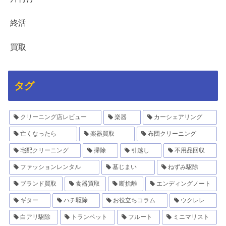
終活
買取
タグ
クリーニング店レビュー
楽器
カーシェアリング
亡くなったら
楽器買取
布団クリーニング
宅配クリーニング
掃除
引越し
不用品回収
ファッションレンタル
墓じまい
ねずみ駆除
ブランド買取
食器買取
断捨離
エンディングノート
ギター
ハチ駆除
お役立ちコラム
ウクレレ
白アリ駆除
トランペット
フルート
ミニマリスト