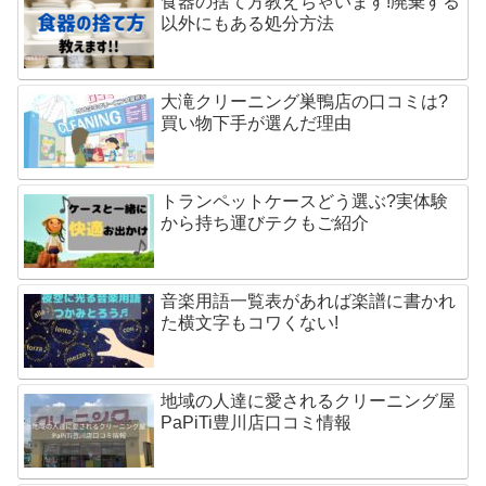
食器の捨て方教えちゃいます!廃棄する
以外にもある処分方法
大滝クリーニング巣鴨店の口コミは?
買い物下手が選んだ理由
トランペットケースどう選ぶ?実体験
から持ち運びテクもご紹介
音楽用語一覧表があれば楽譜に書かれ
た横文字もコワくない!
地域の人達に愛されるクリーニング屋
PaPiTi豊川店口コミ情報