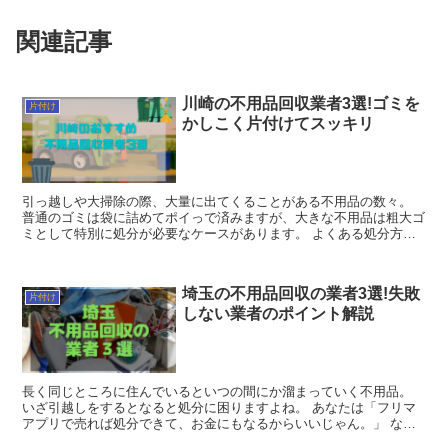
関連記事
川崎の不用品回収業者3選!ゴミを
片付け
かしこく片付けてスッキリ
引っ越しや大掃除の際、大量に出てくることがある不用品の数々。
普通のゴミは袋に詰めてポイっで済みますが、大きな不用品は粗大ゴ
ミとして特別に処分が必要なケースがあります。 よくある処分方法
といえば、役所に電話して回収日を決めてもら...
埼玉の不用品回収の業者3選!失敗
片付け
しない業者のポイント解説
長く同じところに住んでいるといつの間にか溜まっていく不用品。
いざ引越しをするとなると処分に困りますよね。 あなたは「フリマ
アプリで売れば処分できて、お金にもなるからいいじゃん。」 なん
て思っていませんか? 私は1年...