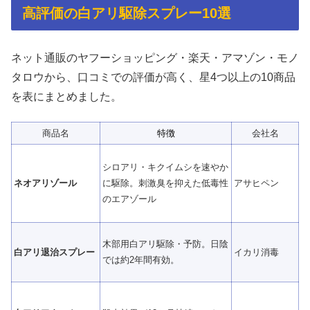
高評価の白アリ駆除スプレー10選
ネット通販のヤフーショッピング・楽天・アマゾン・モノ
タロウから、口コミでの評価が高く、星4つ以上の10商品
を表にまとめました。
商品名
特徴
会社名
シロアリ・キクイムシを速やか
ネオアリゾール
に駆除。刺激臭を抑えた低毒性
アサヒペン
のエアゾール
木部用白アリ駆除・予防。日陰
白アリ退治スプレー
イカリ消毒
では約2年間有効。