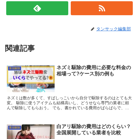
タンサック編集部
関連記事
ネズミ駆除の費用に必要な料金の
害虫駆除
相場って?ケース別の例も
ネズミは数が多くて、すばしっこいから自分で駆除するのはとても大
変。 駆除に使うアイテムも結構高いし、どうせなら専門の業者に頼
んで駆除してもらおう。 でも、書かれている費用がばらばらで、相
場が全然分からない。 自分の家では一...
白アリ駆除の費用はどのくらい？
害虫駆除
全国展開している業者を比較