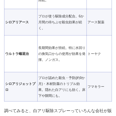
持続。
プロが使う駆除成分配合。6か
シロアリアース
月間の待ちぶせ殺虫効果が続
アース製薬
く。
長期間効果が持続。特に水回り
ウルトラ蟻退治
の換気口からの使用が効果を発
トーヤク
揮。ノンガス。
プロが認めた殺虫・予防(約9か
シロアリジェットプ
月)・木材防腐のトリプル効
フマキラー
ロ
果。隠れた白アリにも効く。床
下や隙間にも。
調べてみると、白アリ駆除スプレーっていろんな会社が販