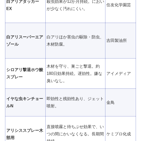
白アリアタッカー
殺虫効果が12か月持続。におい
住友化学園芸
EX
が少なく汚れにくい。
白アリスーパーエア
白アリほか害虫の駆除・防虫、
吉田製油所
ゾール
木材防腐。
木材を守り、巣ごと撃退。約
シロアリ撃退ホウ酸
180日効果持続。遅効性。嫌な
アイメディア
スプレー
臭いなし。
イヤな虫キンチョー
即効性と残効性あり、ジェット
金鳥
ルN
噴射。
直接噴霧と待ちぶせ効果で、い
アリシススプレー木
つの間にかいなくなる。長期間
ケミプロ化成
部用