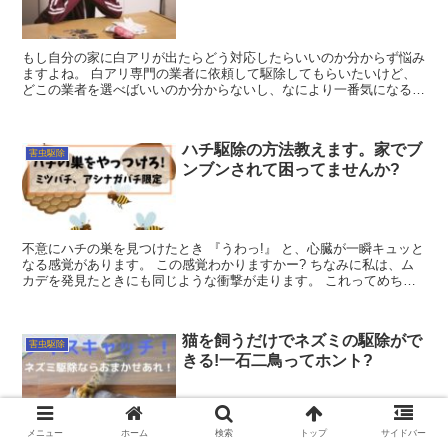
もし自分の家に白アリが出たらどう対応したらいいのか分からず悩み
ますよね。 白アリ専門の業者に依頼して駆除してもらいたいけど、
どこの業者を選べばいいのか分からないし、なにより一番気になるの
が白アリ駆除にかかる費用。 いったいいくら...
ハチ駆除の方法教えます。家でブ
害虫駆除
ンブンされて困ってませんか?
不意にハチの巣を見つけたとき 『うわっ!』 と、心臓が一瞬キュッと
なる感覚があります。 この感覚わかりますかー? ちなみに私は、ム
カデを発見たときにも同じような衝撃が走ります。 これってめちゃ
くちゃ心臓に悪いで...
猫を飼うだけでネズミの駆除がで
害虫駆除
きる!一石二鳥ってホント?
メニュー
ホーム
検索
トップ
サイドバー
ダダダダダ・・・、天井をなにかが高速で走り抜けました! ウチは農