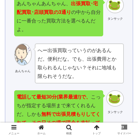
あんちゃんあんちゃん、
出張買取･宅
配買取･店頭買取の3通り
の中から自分
タンサック
に一番合った買取方法を選べるんだ
よ。
へー出張買取っていうのがあるん
だ。便利だな。でも、出張費用とか
取られるんじゃない？それに地域も
あんちゃん
限られそうだな。
電話して最短30分(業界最速!)で、
こっ
ちが指定する場所まで来てくれるん
タンサック
だ。しかも
無料で出張見積もりしてく
れて、その日その場で現
金を支払って
くれる
のさ。それに出張エリアも広い
メニュー
ホーム
検索
トップ
サイドバー