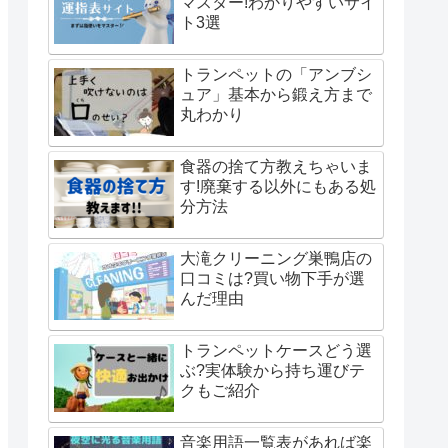
マスター!わかりやすいサイ
ト3選
トランペットの「アンブシ
ュア」基本から鍛え方まで
丸わかり
食器の捨て方教えちゃいま
す!廃棄する以外にもある処
分方法
大滝クリーニング巣鴨店の
口コミは?買い物下手が選
んだ理由
トランペットケースどう選
ぶ?実体験から持ち運びテ
クもご紹介
音楽用語一覧表があれば楽