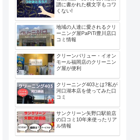
譜に書かれた横文字もコワ
くない!
地域の人達に愛されるクリ
ーニング屋PaPiTi豊川店口
コミ情報
クリーンバリュー・イオン
モール福岡店のクリーニン
グ屋が便利
クリーニング403とは?私が
河口湖本店を使ってみた口
コミ
サンクリーン矢野口駅前店
の口コミ10年来使ったリア
ル情報