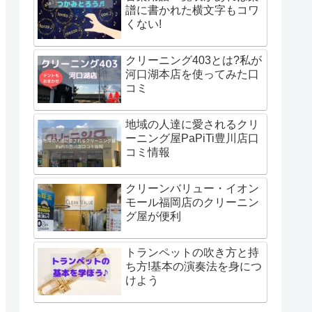
譜に書かれた横文字もコワ
くない!
クリーニング403とは?私が
河口湖本店を使ってみた口
コミ
地域の人達に愛されるクリ
ーニング屋PaPiTi豊川店口
コミ情報
クリーンバリュー・イオン
モール福岡店のクリーニン
グ屋が便利
トランペットの吹き方と持
ち方!基本の演奏法を身につ
けよう