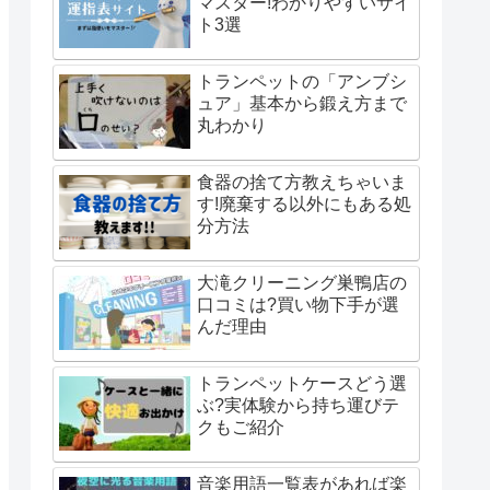
マスター!わかりやすいサイ
ト3選
トランペットの「アンブシ
ュア」基本から鍛え方まで
丸わかり
食器の捨て方教えちゃいま
す!廃棄する以外にもある処
分方法
大滝クリーニング巣鴨店の
口コミは?買い物下手が選
んだ理由
トランペットケースどう選
ぶ?実体験から持ち運びテ
クもご紹介
音楽用語一覧表があれば楽